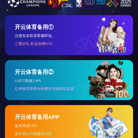
产品详情
开云链接官网_开云
地址：福建省漳州市漳浦县绥安镇麦埔村铁炉1